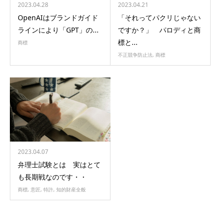
2023.04.28
2023.04.21
OpenAIはブランドガイド
「それってパクリじゃない
ラインにより「GPT」の...
ですか？」 パロディと商
標と...
商標
不正競争防止法
,
商標
2023.04.07
弁理士試験とは 実はとて
も長期戦なのです・・
商標
,
意匠
,
特許
,
知的財産全般