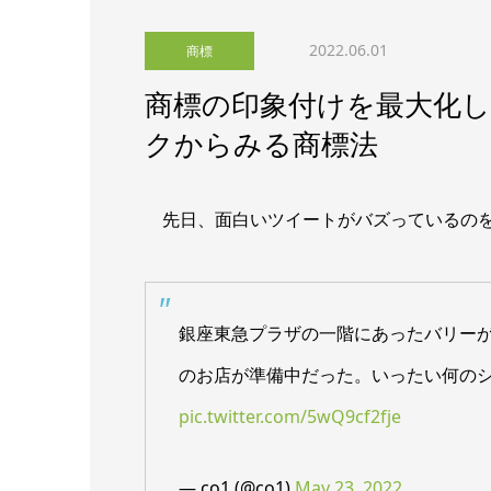
2022.06.01
商標
商標の印象付けを最大化
クからみる商標法
先日、面白いツイートがバズっているのを
銀座東急プラザの一階にあったバリー
のお店が準備中だった。いったい何の
pic.twitter.com/5wQ9cf2fje
— co1 (@co1)
May 23, 2022